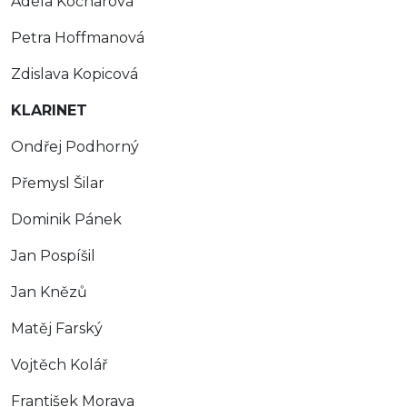
Adéla Kočnarová
Petra Hoffmanová
Zdislava Kopicová
KLARINET
Ondřej Podhorný
Přemysl Šilar
Dominik Pánek
Jan Pospíšil
Jan Knězů
Matěj Farský
Vojtěch Kolář
František Morava