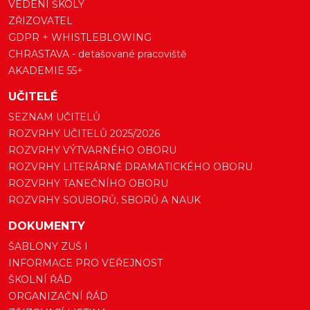
VEDENÍ ŠKOLY
ZŘIZOVATEL
GDPR + WHISTLEBLOWING
CHRASTAVA - detašované pracoviště
AKADEMIE 55+
UČITELÉ
SEZNAM UČITELŮ
ROZVRHY UČITELŮ 2025/2026
ROZVRHY VÝTVARNÉHO OBORU
ROZVRHY LITERÁRNĚ DRAMATICKÉHO OBORU
ROZVRHY TANEČNÍHO OBORU
ROZVRHY SOUBORŮ, SBORŮ A NAUK
DOKUMENTY
ŠABLONY ZUŠ I
INFORMACE PRO VEŘEJNOST
ŠKOLNÍ ŘÁD
ORGANIZAČNÍ ŘÁD