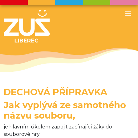
DECHOVÁ PŘÍPRAVKA
Jak vyplývá ze samotného
názvu souboru,
je hlavním úkolem zapojit začínající žáky do
souborové hry.