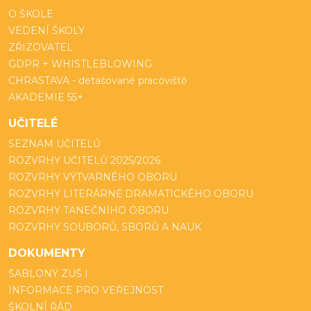
O ŠKOLE
VEDENÍ ŠKOLY
ZŘIZOVATEL
GDPR + WHISTLEBLOWING
CHRASTAVA - detašované pracoviště
AKADEMIE 55+
UČITELÉ
SEZNAM UČITELŮ
ROZVRHY UČITELŮ 2025/2026
ROZVRHY VÝTVARNÉHO OBORU
ROZVRHY LITERÁRNĚ DRAMATICKÉHO OBORU
ROZVRHY TANEČNÍHO OBORU
ROZVRHY SOUBORŮ, SBORŮ A NAUK
DOKUMENTY
ŠABLONY ZUŠ I
INFORMACE PRO VEŘEJNOST
ŠKOLNÍ ŘÁD