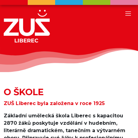
O ŠKOLE
ZUŠ Liberec byla založena v roce 1925
Základní umělecká škola Liberec s kapacitou
2870 žáků poskytuje vzdělání v hudebním,
literárně dramatickém, tanečním a výtvarném
oboru. Připravuje své žáky k profesionálnímu