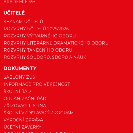
AKADEMIE 55+
UČITELÉ
SEZNAM UČITELŮ
ROZVRHY UČITELŮ 2025/2026
ROZVRHY VÝTVARNÉHO OBORU
ROZVRHY LITERÁRNĚ DRAMATICKÉHO OBORU
ROZVRHY TANEČNÍHO OBORU
ROZVRHY SOUBORŮ, SBORŮ A NAUK
DOKUMENTY
ŠABLONY ZUŠ I
INFORMACE PRO VEŘEJNOST
ŠKOLNÍ ŘÁD
ORGANIZAČNÍ ŘÁD
ZŘIZOVACÍ LISTINA
ŠKOLNÍ VZDĚLÁVACÍ PROGRAM
VÝROČNÍ ZPRÁVA
ÚČETNÍ ZÁVĚRKY