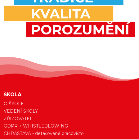
ŠKOLA
O ŠKOLE
VEDENÍ ŠKOLY
ZŘIZOVATEL
GDPR + WHISTLEBLOWING
CHRASTAVA - detašované pracoviště