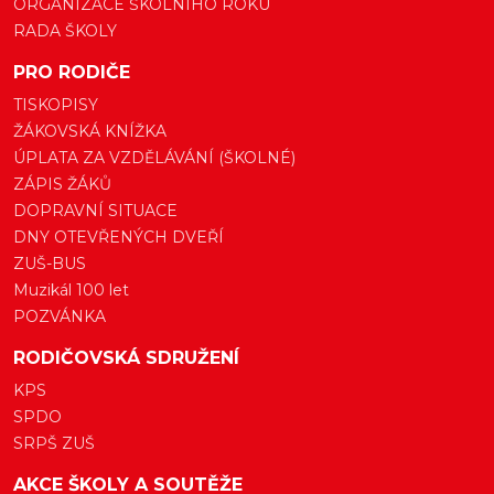
ORGANIZACE ŠKOLNÍHO ROKU
RADA ŠKOLY
PRO RODIČE
TISKOPISY
ŽÁKOVSKÁ KNÍŽKA
ÚPLATA ZA VZDĚLÁVÁNÍ (ŠKOLNÉ)
ZÁPIS ŽÁKŮ
DOPRAVNÍ SITUACE
DNY OTEVŘENÝCH DVEŘÍ
ZUŠ-BUS
Muzikál 100 let
POZVÁNKA
RODIČOVSKÁ SDRUŽENÍ
KPS
SPDO
SRPŠ ZUŠ
AKCE ŠKOLY A SOUTĚŽE