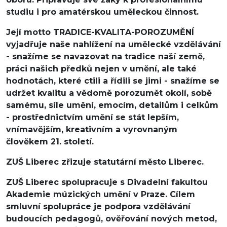
studiu i pro amatérskou uměleckou činnost.
Její motto TRADICE-KVALITA-POROZUMĚNÍ
vyjadřuje naše nahlížení na umělecké vzdělávání
- snažíme se navazovat na tradice naší země,
práci našich předků nejen v umění, ale také
hodnotách, které ctili a řídili se jimi - snažíme se
udržet kvalitu a vědomě porozumět okolí, sobě
samému, síle umění, emocím, detailům i celkům
- prostřednictvím umění se stát lepším,
vnímavějším, kreativním a vyrovnaným
člověkem 21. století.
ZUŠ Liberec zřizuje statutární město Liberec.
ZUŠ Liberec spolupracuje s Divadelní fakultou
Akademie múzických umění v Praze. Cílem
smluvní spolupráce je podpora vzdělávání
budoucích pedagogů, ověřování nových metod,