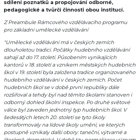
sdílení poznatků a propojování odborné,
pedagogické a tvůrčí činnosti obou institucí.
Z Preambule Rámcového vzdělávacího programu
pro základní umělecké vzdělávání
"Umělecké vzdělávání má v českých zemích
dlouholetou tradici. Počátky hudebního vzdělávání
sahají až do 17. století. Působením vynikajících
kantorů v 18. století a vznikem městských hudebních
škol v 19. století byla založena tradice organizovaného
hudebního vzdělávání v českých zemích. Počet
hudebních škol se v době první republiky dále
rozšiřoval a tehdy byl nad těmito školami stanoven i
odborný dohled školní inspekce. Po druhé světové
válce byl zaveden jednotný typ hudebních škol. V
šedesátých letech 20. století se tyto školy
transformovaly na lidové školy umění, ve kterých
postupně vznikaly další obory: taneční, výtvarné a
literárně-dramatické. V době tzv. normalizace význam