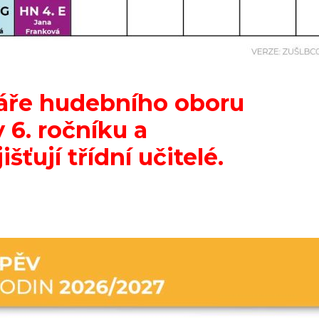
náře hudebního oboru
 6. ročníku a
išťují třídní učitelé.