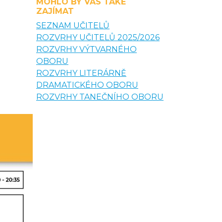
MOHLO BY VÁS TAKÉ
ZAJÍMAT
SEZNAM UČITELŮ
ROZVRHY UČITELŮ 2025/2026
ROZVRHY VÝTVARNÉHO
OBORU
ROZVRHY LITERÁRNĚ
DRAMATICKÉHO OBORU
ROZVRHY TANEČNÍHO OBORU