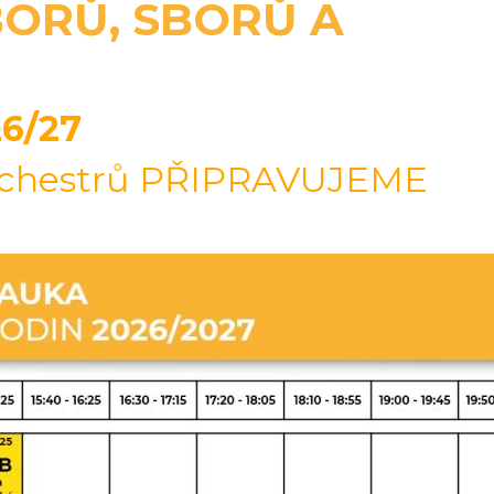
ORŮ, SBORŮ A
6/27
orchestrů PŘIPRAVUJEME