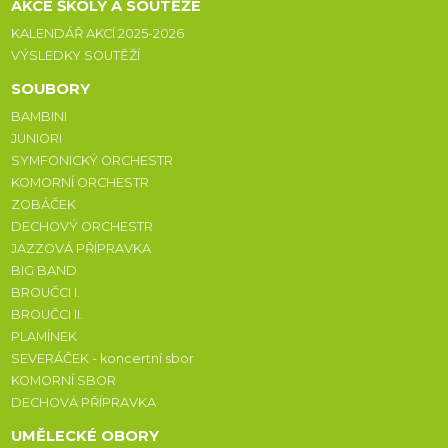
AKCE ŠKOLY A SOUTĚŽE
KALENDÁŘ AKCÍ 2025-2026
VÝSLEDKY SOUTĚŽÍ
SOUBORY
BAMBINI
JUNIORI
SYMFONICKÝ ORCHESTR
KOMORNÍ ORCHESTR
ZOBÁČEK
DECHOVÝ ORCHESTR
JAZZOVÁ PŘÍPRAVKA
BIG BAND
BROUČCI I.
BROUČCI II.
PLAMÍNEK
SEVERÁČEK - koncertní sbor
KOMORNÍ SBOR
DECHOVÁ PŘÍPRAVKA
UMĚLECKÉ OBORY