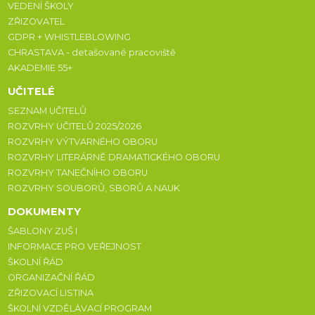
VEDENÍ ŠKOLY
ZŘIZOVATEL
GDPR + WHISTLEBLOWING
CHRASTAVA - detašované pracoviště
AKADEMIE 55+
UČITELÉ
SEZNAM UČITELŮ
ROZVRHY UČITELŮ 2025/2026
ROZVRHY VÝTVARNÉHO OBORU
ROZVRHY LITERÁRNĚ DRAMATICKÉHO OBORU
ROZVRHY TANEČNÍHO OBORU
ROZVRHY SOUBORŮ, SBORŮ A NAUK
DOKUMENTY
ŠABLONY ZUŠ I
INFORMACE PRO VEŘEJNOST
ŠKOLNÍ ŘÁD
ORGANIZAČNÍ ŘÁD
ZŘIZOVACÍ LISTINA
ŠKOLNÍ VZDĚLÁVACÍ PROGRAM