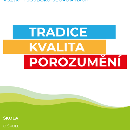
ROZVRHY SOUBORŮ, SBORŮ A NAUK
ŠKOLA
O ŠKOLE