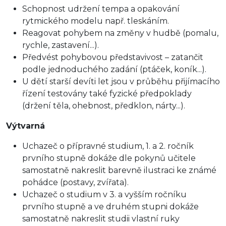
Schopnost udržení tempa a opakování
rytmického modelu např. tleskáním.
Reagovat pohybem na změny v hudbě (pomalu,
rychle, zastavení...).
Předvést pohybovou představivost – zatančit
podle jednoduchého zadání (ptáček, koník...).
U dětí starší devíti let jsou v průběhu přijímacího
řízení testovány také fyzické předpoklady
(držení těla, ohebnost, předklon, nárty...).
Výtvarná
Uchazeč o přípravné studium, 1. a 2. ročník
prvního stupně dokáže dle pokynů učitele
samostatně nakreslit barevně ilustraci ke známé
pohádce (postavy, zvířata).
Uchazeč o studium v 3. a vyšším ročníku
prvního stupně a ve druhém stupni dokáže
samostatně nakreslit studii vlastní ruky