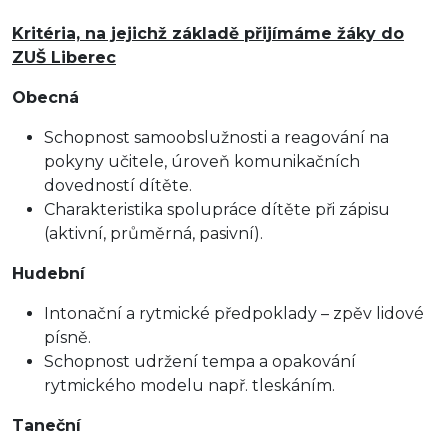
Kritéria, na jejichž základě přijímáme žáky do
ZUŠ Liberec
Obecná
Schopnost samoobslužnosti a reagování na
pokyny učitele, úroveň komunikačních
dovedností dítěte.
Charakteristika spolupráce dítěte při zápisu
(aktivní, průměrná, pasivní).
Hudební
Intonační a rytmické předpoklady – zpěv lidové
písně.
Schopnost udržení tempa a opakování
rytmického modelu např. tleskáním.
Taneční