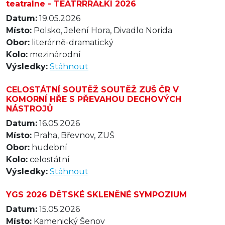
teatralne - TEATRRRAŁKI 2026
Datum:
19.05.2026
Místo:
Polsko, Jelení Hora, Divadlo Norida
Obor:
literárně-dramatický
Kolo:
mezinárodní
Výsledky:
Stáhnout
CELOSTÁTNÍ SOUTĚŽ SOUTĚŽ ZUŠ ČR V
KOMORNÍ HŘE S PŘEVAHOU DECHOVÝCH
NÁSTROJŮ
Datum:
16.05.2026
Místo:
Praha, Břevnov, ZUŠ
Obor:
hudební
Kolo:
celostátní
Výsledky:
Stáhnout
YGS 2026 DĚTSKÉ SKLENĚNÉ SYMPOZIUM
Datum:
15.05.2026
Místo:
Kamenický Šenov