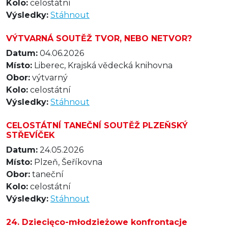
Kolo:
celostátní
Výsledky:
Stáhnout
VÝTVARNÁ SOUTĚŽ TVOR, NEBO NETVOR?
Datum:
04.06.2026
Místo:
Liberec, Krajská vědecká knihovna
Obor:
výtvarný
Kolo:
celostátní
Výsledky:
Stáhnout
CELOSTÁTNÍ TANEČNÍ SOUTĚŽ PLZEŇSKÝ
STŘEVÍČEK
Datum:
24.05.2026
Místo:
Plzeň, Šeříkovna
Obor:
taneční
Kolo:
celostátní
Výsledky:
Stáhnout
24. Dziecięco-młodzieżowe konfrontacje