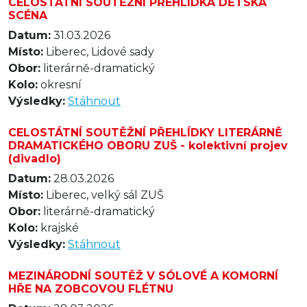
CELOSTÁTNÍ SOUTĚŽNÍ PŘEHLÍDKA DĚTSKÁ
SCÉNA
Datum:
31.03.2026
Místo:
Liberec, Lidové sady
Obor:
literárně-dramatický
Kolo:
okresní
Výsledky:
Stáhnout
CELOSTÁTNÍ SOUTĚŽNÍ PŘEHLÍDKY LITERÁRNĚ
DRAMATICKÉHO OBORU ZUŠ - kolektivní projev
(divadlo)
Datum:
28.03.2026
Místo:
Liberec, velký sál ZUŠ
Obor:
literárně-dramatický
Kolo:
krajské
Výsledky:
Stáhnout
MEZINÁRODNÍ SOUTĚŽ V SÓLOVÉ A KOMORNÍ
HŘE NA ZOBCOVOU FLÉTNU