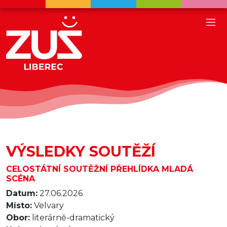
VÝSLEDKY SOUTĚŽÍ
CELOSTÁTNÍ SOUTĚŽNÍ PŘEHLÍDKA MLADÁ
SCÉNA
Datum:
27.06.2026
Místo:
Velvary
Obor:
literárně-dramatický