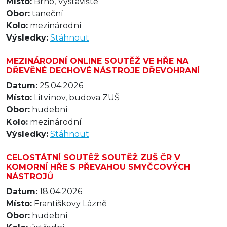
Místo:
Brno, Výstaviště
Obor:
taneční
Kolo:
mezinárodní
Výsledky:
Stáhnout
MEZINÁRODNÍ ONLINE SOUTĚŽ VE HŘE NA
DŘEVĚNÉ DECHOVÉ NÁSTROJE DŘEVOHRANÍ
Datum:
25.04.2026
Místo:
Litvínov, budova ZUŠ
Obor:
hudební
Kolo:
mezinárodní
Výsledky:
Stáhnout
CELOSTÁTNÍ SOUTĚŽ SOUTĚŽ ZUŠ ČR V
KOMORNÍ HŘE S PŘEVAHOU SMYČCOVÝCH
NÁSTROJŮ
Datum:
18.04.2026
Místo:
Františkovy Lázně
Obor:
hudební