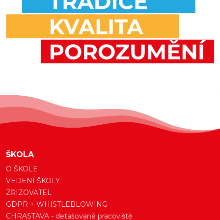
ŠKOLA
O ŠKOLE
VEDENÍ ŠKOLY
ZŘIZOVATEL
GDPR + WHISTLEBLOWING
CHRASTAVA - detašované pracoviště