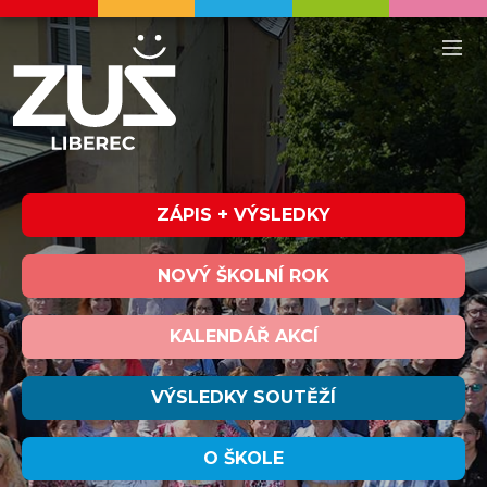
ZÁPIS + VÝSLEDKY
NOVÝ ŠKOLNÍ ROK
KALENDÁŘ AKCÍ
VÝSLEDKY SOUTĚŽÍ
O ŠKOLE