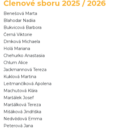
Členové sboru 2025 / 2026
Benešová Marta
Blahodar Nadiia
Bukvicová Barbora
Černá Viktorie
Drnková Michaela
Holá Mariana
Chehurko Anastasiia
Chlum Alice
Jackmannová Tereza
Kuklová Martina
Leitmančíková Apolena
Machutová Klára
Maršálek Josef
Maršálková Tereza
Mišáková Jindřiška
Nedvědová Emma
Peterová Jana