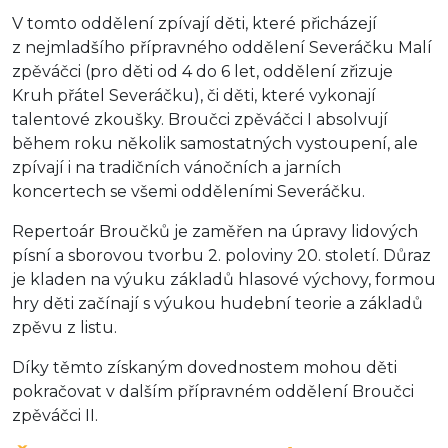
V tomto oddělení zpívají děti, které přicházejí
z nejmladšího přípravného oddělení Severáčku Malí
zpěváčci (pro děti od 4 do 6 let, oddělení zřizuje
Kruh přátel Severáčku), či děti, které vykonají
talentové zkoušky. Broučci zpěváčci I absolvují
během roku několik samostatných vystoupení, ale
zpívají i na tradičních vánočních a jarních
koncertech se všemi odděleními Severáčku.
Repertoár Broučků je zaměřen na úpravy lidových
písní a sborovou tvorbu 2. poloviny 20. století. Důraz
je kladen na výuku základů hlasové výchovy, formou
hry děti začínají s výukou hudební teorie a základů
zpěvu z listu.
Díky těmto získaným dovednostem mohou děti
pokračovat v dalším přípravném oddělení Broučci
zpěváčci II.