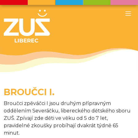
BROUČCI I.
Broučci zpěváčci I jsou druhým přípravným
oddělením Severáčku, libereckého dětského sboru
ZUŠ. Zpívají zde děti ve věku od 5 do 7 let,
pravidelné zkoušky probíhají dvakrát týdně 65
minut.