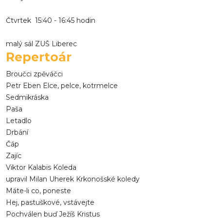
Čtvrtek 15:40 - 16:45 hodin
malý sál ZUŠ Liberec
Repertoár
Broučci zpěváčci
Petr Eben Elce, pelce, kotrmelce
Sedmikráska
Paša
Letadlo
Drbání
Čáp
Zajíc
Viktor Kalabis Koleda
upravil Milan Uherek Krkonošské koledy
Máte-li co, poneste
Hej, pastuškové, vstávejte
Pochválen buď Ježíš Kristus