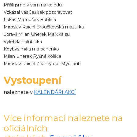
Přišli jsme k vám na koledu
Vzkázal vás Ježíšek pozdravovat
Lukáš Matoušek Bublina
Miroslav Raichl Broučkovská mazurka
upravil Milan Uherek Maličká su
Vyletěla holubička
Kdybys měla má panenko
Milan Uherek Pyšné koláče
Miroslav Raichl Známý obr Mydlidub
Vystoupení
naleznete v
KALENDÁŘI AKCÍ
Více informací naleznete na
oficiálních