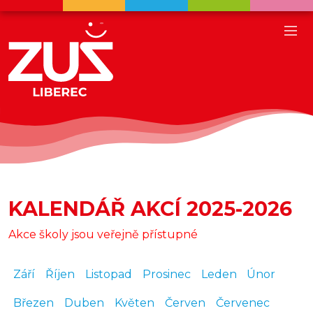
KALENDÁŘ AKCÍ 2025-2026
Akce školy jsou veřejně přístupné
Září
Říjen
Listopad
Prosinec
Leden
Únor
Březen
Duben
Květen
Červen
Červenec