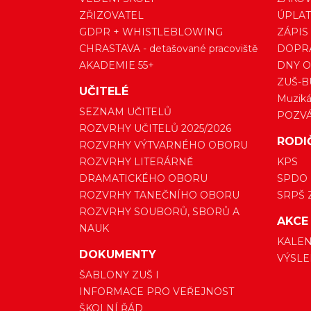
ZŘIZOVATEL
ÚPLAT
GDPR + WHISTLEBLOWING
ZÁPIS
CHRASTAVA - detašované pracoviště
DOPRA
AKADEMIE 55+
DNY O
ZUŠ-B
UČITELÉ
Muzikál
SEZNAM UČITELŮ
POZV
ROZVRHY UČITELŮ 2025/2026
RODI
ROZVRHY VÝTVARNÉHO OBORU
ROZVRHY LITERÁRNĚ
KPS
DRAMATICKÉHO OBORU
SPDO
ROZVRHY TANEČNÍHO OBORU
SRPŠ 
ROZVRHY SOUBORŮ, SBORŮ A
AKCE
NAUK
KALEN
DOKUMENTY
VÝSLE
ŠABLONY ZUŠ I
INFORMACE PRO VEŘEJNOST
ŠKOLNÍ ŘÁD