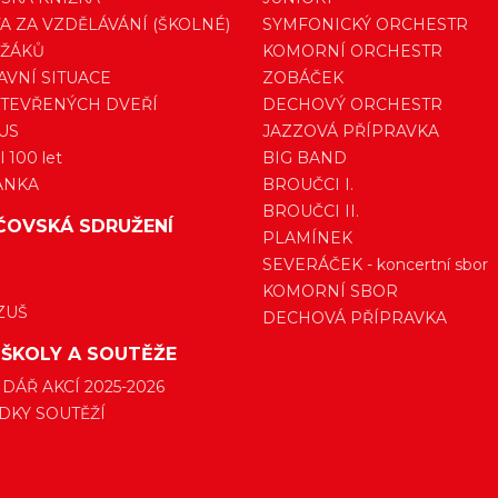
A ZA VZDĚLÁVÁNÍ (ŠKOLNÉ)
SYMFONICKÝ ORCHESTR
 ŽÁKŮ
KOMORNÍ ORCHESTR
VNÍ SITUACE
ZOBÁČEK
TEVŘENÝCH DVEŘÍ
DECHOVÝ ORCHESTR
US
JAZZOVÁ PŘÍPRAVKA
 100 let
BIG BAND
ÁNKA
BROUČCI I.
BROUČCI II.
ČOVSKÁ SDRUŽENÍ
PLAMÍNEK
SEVERÁČEK - koncertní sbor
KOMORNÍ SBOR
ZUŠ
DECHOVÁ PŘÍPRAVKA
 ŠKOLY A SOUTĚŽE
DÁŘ AKCÍ 2025-2026
DKY SOUTĚŽÍ