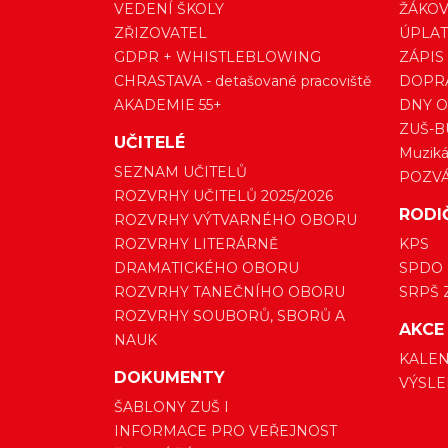
VEDENÍ ŠKOLY
ŽÁKOV
ZŘIZOVATEL
ÚPLAT
GDPR + WHISTLEBLOWING
ZÁPIS
CHRASTAVA - detašované pracoviště
DOPRA
AKADEMIE 55+
DNY O
ZUŠ-B
UČITELÉ
Muzikál
SEZNAM UČITELŮ
POZV
ROZVRHY UČITELŮ 2025/2026
RODI
ROZVRHY VÝTVARNÉHO OBORU
ROZVRHY LITERÁRNĚ
KPS
DRAMATICKÉHO OBORU
SPDO
ROZVRHY TANEČNÍHO OBORU
SRPŠ 
ROZVRHY SOUBORŮ, SBORŮ A
AKCE
NAUK
KALEN
DOKUMENTY
VÝSLE
ŠABLONY ZUŠ I
INFORMACE PRO VEŘEJNOST