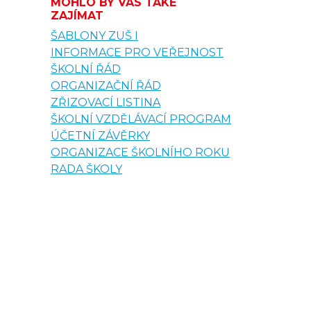
MOHLO BY VÁS TAKÉ
ZAJÍMAT
ŠABLONY ZUŠ I
INFORMACE PRO VEŘEJNOST
ŠKOLNÍ ŘÁD
ORGANIZAČNÍ ŘÁD
ZŘIZOVACÍ LISTINA
ŠKOLNÍ VZDĚLÁVACÍ PROGRAM
ÚČETNÍ ZÁVĚRKY
ORGANIZACE ŠKOLNÍHO ROKU
RADA ŠKOLY