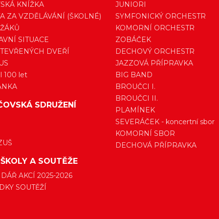
SKÁ KNÍŽKA
JUNIORI
A ZA VZDĚLÁVÁNÍ (ŠKOLNÉ)
SYMFONICKÝ ORCHESTR
 ŽÁKŮ
KOMORNÍ ORCHESTR
VNÍ SITUACE
ZOBÁČEK
TEVŘENÝCH DVEŘÍ
DECHOVÝ ORCHESTR
US
JAZZOVÁ PŘÍPRAVKA
 100 let
BIG BAND
ÁNKA
BROUČCI I.
BROUČCI II.
ČOVSKÁ SDRUŽENÍ
PLAMÍNEK
SEVERÁČEK - koncertní sbor
KOMORNÍ SBOR
ZUŠ
DECHOVÁ PŘÍPRAVKA
 ŠKOLY A SOUTĚŽE
DÁŘ AKCÍ 2025-2026
DKY SOUTĚŽÍ