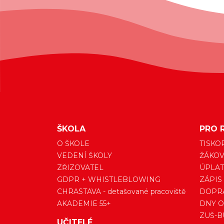
ŠKOLA
PRO 
O ŠKOLE
TISKO
VEDENÍ ŠKOLY
ŽÁKOV
ZŘIZOVATEL
ÚPLAT
GDPR + WHISTLEBLOWING
ZÁPIS
CHRASTAVA - detašované pracoviště
DOPRA
AKADEMIE 55+
DNY O
ZUŠ-B
UČITELÉ