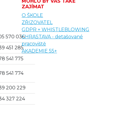
MOHLO BY VÁS TAKÉ
ZAJÍMAT
O ŠKOLE
ZŘIZOVATEL
GDPR + WHISTLEBLOWING
605 570 036
CHRASTAVA - detašované
pracoviště
739 451 285
AKADEMIE 55+
778 541 775
778 541 774
 739 200 229
734 327 224