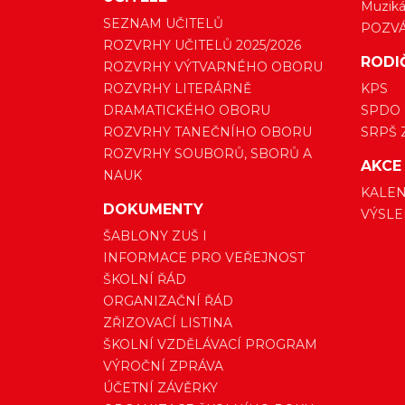
Muzikál
SEZNAM UČITELŮ
POZV
ROZVRHY UČITELŮ 2025/2026
RODI
ROZVRHY VÝTVARNÉHO OBORU
ROZVRHY LITERÁRNĚ
KPS
DRAMATICKÉHO OBORU
SPDO
ROZVRHY TANEČNÍHO OBORU
SRPŠ 
ROZVRHY SOUBORŮ, SBORŮ A
AKCE
NAUK
KALEN
DOKUMENTY
VÝSLE
ŠABLONY ZUŠ I
INFORMACE PRO VEŘEJNOST
ŠKOLNÍ ŘÁD
ORGANIZAČNÍ ŘÁD
ZŘIZOVACÍ LISTINA
ŠKOLNÍ VZDĚLÁVACÍ PROGRAM
VÝROČNÍ ZPRÁVA
ÚČETNÍ ZÁVĚRKY