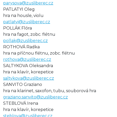
parysova@zusliberec.cz
PATLATYI Oleg
hra na housle, violu
patlatyi@zusliberec.cz
POLLÁK Flóra
hra na fagot, zobc. flétnu
pollak@zusliberec.cz
ROTHOVÁ Radka
hra na příčnou flétnu, zobc. flétnu
rothova@zusliberec.cz
SALTYKOVA Oleksandra
hra na klavír, korepetice
saltykova@zusliberec.cz
SANVITO Graziano
hra na klarinet, saxofon, tubu, souborová hra
graziano.sanvito@zusliberec.cz
STEBLOVÁ Irena
hra na klavír, korepetice
steblova@zusliberec.cz