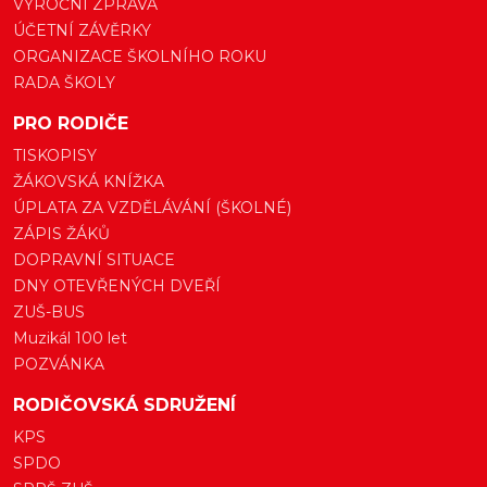
VÝROČNÍ ZPRÁVA
ÚČETNÍ ZÁVĚRKY
ORGANIZACE ŠKOLNÍHO ROKU
RADA ŠKOLY
PRO RODIČE
TISKOPISY
ŽÁKOVSKÁ KNÍŽKA
ÚPLATA ZA VZDĚLÁVÁNÍ (ŠKOLNÉ)
ZÁPIS ŽÁKŮ
DOPRAVNÍ SITUACE
DNY OTEVŘENÝCH DVEŘÍ
ZUŠ-BUS
Muzikál 100 let
POZVÁNKA
RODIČOVSKÁ SDRUŽENÍ
KPS
SPDO