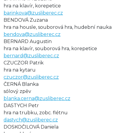
hra na klavír, korepetice
barinkova@zusliberec.cz
BENDOVÁ Zuzana
hra na housle, souborová hra, hudební nauka
bendova@zusliberec.cz
BERNARD Augustin
hra na klavír, souborová hra, korepetice
bernard@zusliberec.cz
CZUCZOR Patrik
hra na kytaru
czuczor@zusliberec.cz
ČERNÁ Blanka
sólový zpěv
blanka.cerna@zusliberec.cz
DASTYCH Petr
hra na trubku, zobc. flétnu
dastych@zusliberec.cz
DOSKOČILOVÁ Daniela