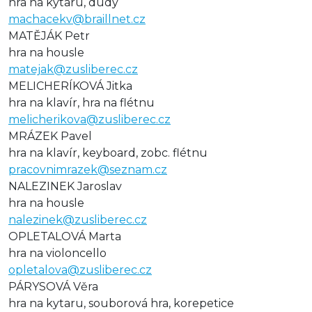
hra na kytaru, dudy
machacekv@braillnet.cz
MATĚJÁK Petr
hra na housle
matejak@zusliberec.cz
MELICHERÍKOVÁ Jitka
hra na klavír, hra na flétnu
melicherikova@zusliberec.cz
MRÁZEK Pavel
hra na klavír, keyboard, zobc. flétnu
pracovnimrazek@seznam.cz
NALEZINEK Jaroslav
hra na housle
nalezinek@zusliberec.cz
OPLETALOVÁ Marta
hra na violoncello
opletalova@zusliberec.cz
PÁRYSOVÁ Věra
hra na kytaru, souborová hra, korepetice