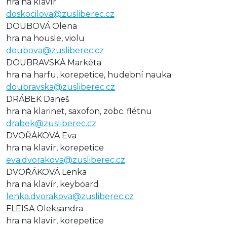
hra na klavír
doskocilova@zusliberec.cz
DOUBOVÁ Olena
hra na housle, violu
doubova@zusliberec.cz
DOUBRAVSKÁ Markéta
hra na harfu, korepetice, hudební nauka
doubravska@zusliberec.cz
DRÁBEK Daneš
hra na klarinet, saxofon, zobc. flétnu
drabek@zusliberec.cz
DVOŘÁKOVÁ Eva
hra na klavír, korepetice
eva.dvorakova@zusliberec.cz
DVOŘÁKOVÁ Lenka
hra na klavír, keyboard
lenka.dvorakova@zusliberec.cz
FLEISA Oleksandra
hra na klavír, korepetice