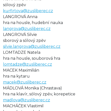
sólový zpěv
kurfirtova@zusliberec.cz
LANGROVÁ Anna
hra na housle, hudební nauka
langrova@zusliberec.cz
LANGROVÁ Silvie
sborový a sólový zpěv
silvie.langrova@zusliberec.cz
LOMTADZE Natela
hra na housle, souborová hra
lomtadze@zusliberec.cz
MACEK Maximilián
hra na kytaru
macek@zusliberec.cz
MÁDLOVÁ Monika (Chrastava)
hra na klavír, sólový zpěv, korepetice
madlova@zusliberec.cz
MACHÁČEK Vlastimil