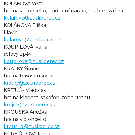
KOLAFOVÁ Věra
hra na violoncello, hudební nauka, souborová hra
kolafova@zusliberec.cz
KOLÁŘOVÁ Eliška
klavír
kolarova@zusliberec.cz
KOUPILOVÁ Ivana
sólový zpěv
koupilova@zusliberec.cz
KRÁTKÝ Šimon
hra na basovou kytaru
kratky@zusliberec.cz
KREJČÍK Vladislav
hra na klarinet, saxofon, zobc. flétnu
krejcik@zusliberec.cz
KROUSKÁ Anežka
hra na violoncello
krouska@zusliberec.cz
KURFIŘTOVÁ Irena