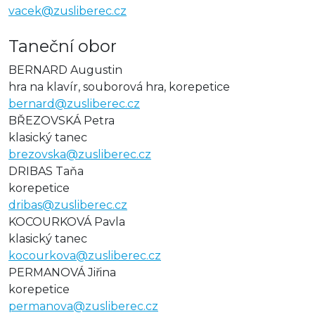
vacek@zusliberec.cz
Taneční obor
BERNARD Augustin
hra na klavír, souborová hra, korepetice
bernard@zusliberec.cz
BŘEZOVSKÁ Petra
klasický tanec
brezovska@zusliberec.cz
DRIBAS Taňa
korepetice
dribas@zusliberec.cz
KOCOURKOVÁ Pavla
klasický tanec
kocourkova@zusliberec.cz
PERMANOVÁ Jiřina
korepetice
permanova@zusliberec.cz