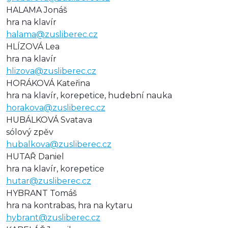
HALAMA Jonáš
hra na klavír
halama@zusliberec.cz
HLÍZOVÁ Lea
hra na klavír
hlizova@zusliberec.cz
HORÁKOVÁ Kateřina
hra na klavír, korepetice, hudební nauka
horakova@zusliberec.cz
HUBÁLKOVÁ Svatava
sólový zpěv
hubalkova@zusliberec.cz
HUTAŘ Daniel
hra na klavír, korepetice
hutar@zusliberec.cz
HYBRANT Tomáš
hra na kontrabas, hra na kytaru
hybrant@zusliberec.cz