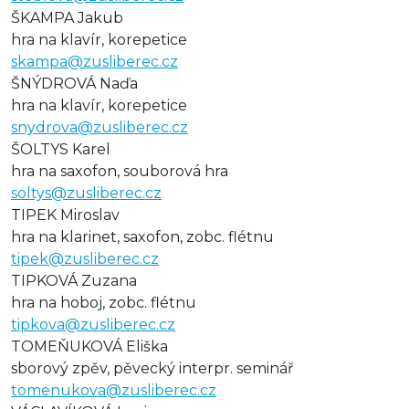
ŠKAMPA Jakub
hra na klavír, korepetice
skampa@zusliberec.cz
ŠNÝDROVÁ Naďa
hra na klavír, korepetice
snydrova@zusliberec.cz
ŠOLTYS Karel
hra na saxofon, souborová hra
soltys@zusliberec.cz
TIPEK Miroslav
hra na klarinet, saxofon, zobc. flétnu
tipek@zusliberec.cz
TIPKOVÁ Zuzana
hra na hoboj, zobc. flétnu
tipkova@zusliberec.cz
TOMEŇUKOVÁ Eliška
sborový zpěv, pěvecký interpr. seminář
tomenukova@zusliberec.cz