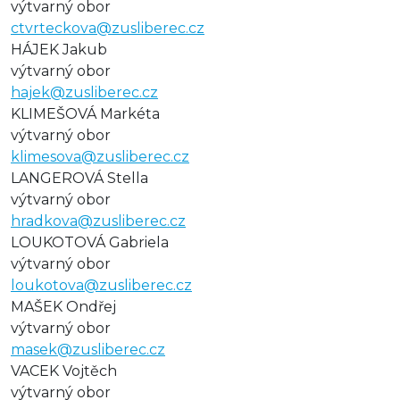
výtvarný obor
ctvrteckova@zusliberec.cz
HÁJEK Jakub
výtvarný obor
hajek@zusliberec.cz
KLIMEŠOVÁ Markéta
výtvarný obor
klimesova@zusliberec.cz
LANGEROVÁ Stella
výtvarný obor
hradkova@zusliberec.cz
LOUKOTOVÁ Gabriela
výtvarný obor
loukotova@zusliberec.cz
MAŠEK Ondřej
výtvarný obor
masek@zusliberec.cz
VACEK Vojtěch
výtvarný obor