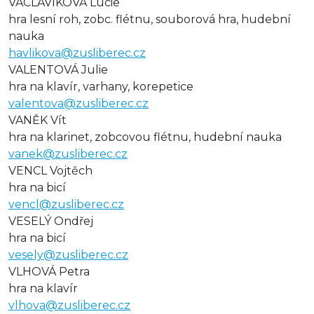
VÁCLAVÍKOVÁ Lucie
hra lesní roh, zobc. flétnu, souborová hra, hudební
nauka
havlikova@zusliberec.cz
VALENTOVÁ Julie
hra na klavír, varhany, korepetice
valentova@zusliberec.cz
VANĚK Vít
hra na klarinet, zobcovou flétnu, hudební nauka
vanek@zusliberec.cz
VENCL Vojtěch
hra na bicí
vencl@zusliberec.cz
VESELÝ Ondřej
hra na bicí
vesely@zusliberec.cz
VLHOVÁ Petra
hra na klavír
vlhova@zusliberec.cz