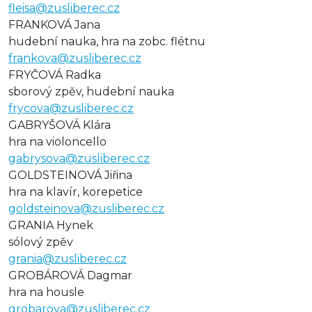
fleisa@zusliberec.cz
FRANKOVÁ Jana
hudební nauka, hra na zobc. flétnu
frankova@zusliberec.cz
FRYČOVÁ Radka
sborový zpěv, hudební nauka
frycova@zusliberec.cz
GABRYŠOVÁ Klára
hra na violoncello
gabrysova@zusliberec.cz
GOLDSTEINOVÁ Jiřina
hra na klavír, korepetice
goldsteinova@zusliberec.cz
GRANIA Hynek
sólový zpěv
grania@zusliberec.cz
GROBÁROVÁ Dagmar
hra na housle
grobarova@zusliberec.cz