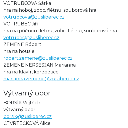
VOTRUBCOVÁ Šárka
hra na hoboj, zobc. flétnu, souborová hra
votrubcova@zusliberec.cz
VOTRUBEC Jiří
hra na příčnou flétnu, zobc. flétnu, souborová hra
votrubec@zusliberec.cz
ZEMENE Róbert
hra na housle
robert.zemene@zusliberec.cz
ZEMENE NERSESJAN Marianna
hra na klavír, korepetice
marianna.zemene@zusliberec.cz
Výtvarný obor
BORSÍK Vojtěch
výtvarný obor
borsik@zusliberec.cz
ČTVRTEČKOVÁ Alice