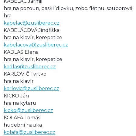
KABELÁČ Jarmil
hra na pozoun, baskřídlovku, zobc. flétnu, souborová
hra
kabelac@zusliberec.cz
KABELÁČOVÁ Jindřiška
hra na klavír, korepetice
kabelacova@zusliberec.cz
KADLAS Elena
hra na klavír, korepetice
kadlas@zusliberec.cz
KARLOVIČ Tvrtko
hra na klavír
karlovic@zusliberec.cz
KICKO Ján
hra na kytaru
kicko@zusliberec.cz
KOLAFA Tomáš
hudební nauka
kolafa@zusliberec.cz