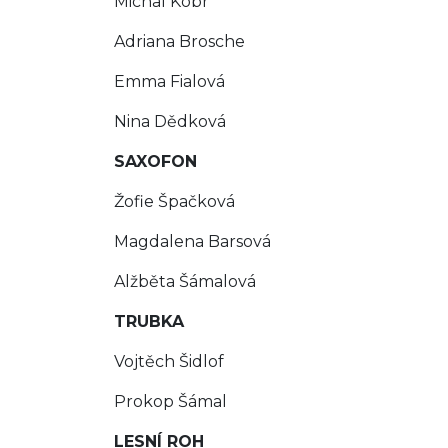
Michal Kobr
Adriana Brosche
Emma Fialová
Nina Dědková
SAXOFON
Žofie Špačková
Magdalena Barsová
Alžběta Šámalová
TRUBKA
Vojtěch Šidlof
Prokop Šámal
LESNÍ ROH