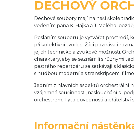
DECHOVÝ ORC
Dechové soubory mají na naší škole tradici 
vedením pana K. Hájka a J. Malého, později
Posláním souboru je vytvářet prostředí, kd
při kolektivní tvorbě. Žáci poznávají rozm
jejich technické a zvukové možnosti. Or
charaktery, aby se seznámili s různými t
pestrého repertoáru se setkávají s klasi
s hudbou moderní a s transkripcemi film
Jedním z hlavních aspektů orchestrální hr
vzájemné součinnosti, naslouchání si, podp
orchestrem. Tyto dovednosti a přátelství s
Informační nástěnk