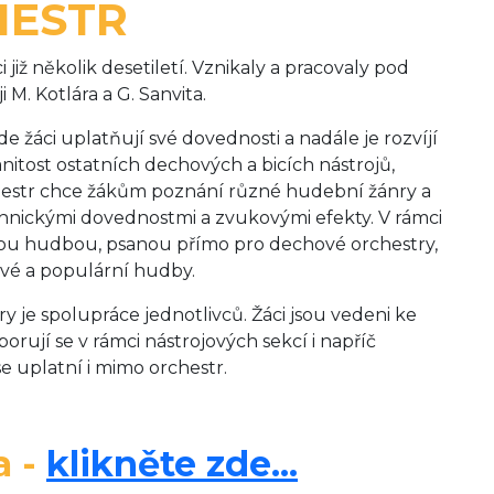
HESTR
již několik desetiletí. Vznikaly a pracovaly pod
 M. Kotlára a G. Sanvita.
e žáci uplatňují své dovednosti a nadále je rozvíjí
anitost ostatních dechových a bicích nástrojů,
chestr chce žákům poznání různé hudební žánry a
echnickými dovednostmi a zvukovými efekty. V rámci
ckou hudbou, psanou přímo pro dechové orchestry,
ové a populární hudby.
y je spolupráce jednotlivců. Žáci jsou vedeni ke
orují se v rámci nástrojových sekcí i napříč
e uplatní i mimo orchestr.
a -
klikněte zde...