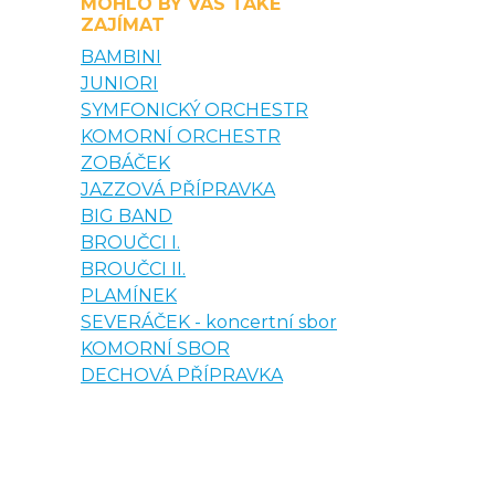
MOHLO BY VÁS TAKÉ
ZAJÍMAT
BAMBINI
JUNIORI
SYMFONICKÝ ORCHESTR
KOMORNÍ ORCHESTR
ZOBÁČEK
JAZZOVÁ PŘÍPRAVKA
BIG BAND
BROUČCI I.
BROUČCI II.
PLAMÍNEK
SEVERÁČEK - koncertní sbor
KOMORNÍ SBOR
DECHOVÁ PŘÍPRAVKA