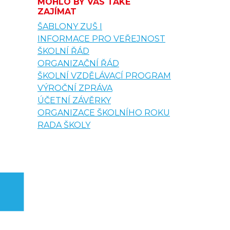
MOHLO BY VÁS TAKÉ
ZAJÍMAT
ŠABLONY ZUŠ I
INFORMACE PRO VEŘEJNOST
ŠKOLNÍ ŘÁD
ORGANIZAČNÍ ŘÁD
ŠKOLNÍ VZDĚLÁVACÍ PROGRAM
VÝROČNÍ ZPRÁVA
ÚČETNÍ ZÁVĚRKY
ORGANIZACE ŠKOLNÍHO ROKU
RADA ŠKOLY