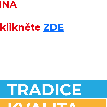
INA
a klikněte
ZDE