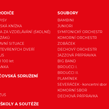
RODIČE
SOUBORY
PISY
BAMBINI
SKÁ KNÍŽKA
JUNIORI
A ZA VZDĚLÁVÁNÍ (ŠKOLNÉ)
SYMFONICKÝ ORCHESTR
 ŽÁKŮ
KOMORNÍ ORCHESTR
VNÍ SITUACE
ZOBÁČEK
TEVŘENÝCH DVEŘÍ
DECHOVÝ ORCHESTR
US
JAZZOVÁ PŘÍPRAVKA
 100 let
BIG BAND
ÁNKA
BROUČCI I.
BROUČCI II.
ČOVSKÁ SDRUŽENÍ
PLAMÍNEK
SEVERÁČEK - koncertní sbor
KOMORNÍ SBOR
ZUŠ
DECHOVÁ PŘÍPRAVKA
 ŠKOLY A SOUTĚŽE