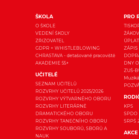
ŠKOLA
PRO 
O ŠKOLE
TISKO
VEDENÍ ŠKOLY
ŽÁKOV
ZŘIZOVATEL
ÚPLAT
GDPR + WHISTLEBLOWING
ZÁPIS
CHRASTAVA - detašované pracoviště
DOPRA
AKADEMIE 55+
DNY O
ZUŠ-B
UČITELÉ
Muzikál
SEZNAM UČITELŮ
POZV
ROZVRHY UČITELŮ 2025/2026
RODI
ROZVRHY VÝTVARNÉHO OBORU
ROZVRHY LITERÁRNĚ
KPS
DRAMATICKÉHO OBORU
SPDO
ROZVRHY TANEČNÍHO OBORU
SRPŠ 
ROZVRHY SOUBORŮ, SBORŮ A
AKCE
NAUK