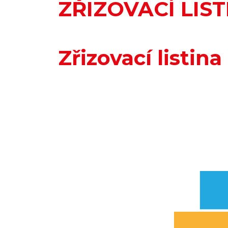
ZŘIZOVACÍ LIST
Zřizovací listin