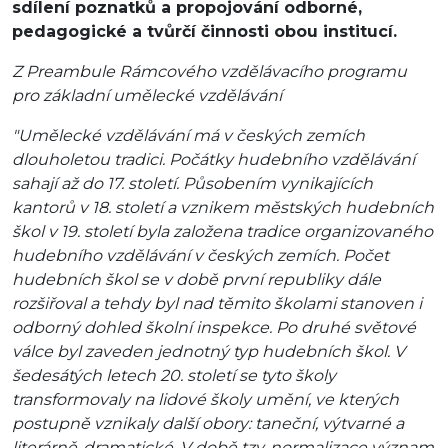
sdílení poznatků a propojování odborné,
pedagogické a tvůrčí činnosti obou institucí.
Z Preambule Rámcového vzdělávacího programu
pro základní umělecké vzdělávání
"Umělecké vzdělávání má v českých zemích
dlouholetou tradici. Počátky hudebního vzdělávání
sahají až do 17. století. Působením vynikajících
kantorů v 18. století a vznikem městských hudebních
škol v 19. století byla založena tradice organizovaného
hudebního vzdělávání v českých zemích. Počet
hudebních škol se v době první republiky dále
rozšiřoval a tehdy byl nad těmito školami stanoven i
odborný dohled školní inspekce. Po druhé světové
válce byl zaveden jednotný typ hudebních škol. V
šedesátých letech 20. století se tyto školy
transformovaly na lidové školy umění, ve kterých
postupně vznikaly další obory: taneční, výtvarné a
literárně-dramatické. V době tzv. normalizace význam