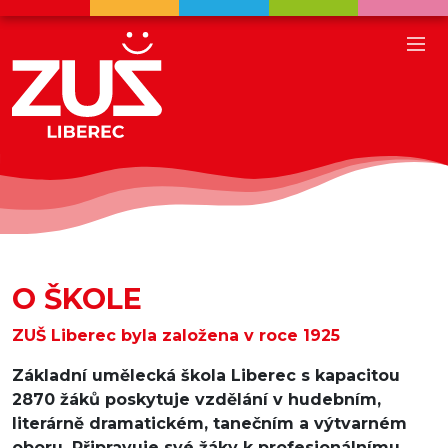
O ŠKOLE
ZUŠ Liberec byla založena v roce 1925
Základní umělecká škola Liberec s kapacitou
2870 žáků poskytuje vzdělání v hudebním,
literárně dramatickém, tanečním a výtvarném
oboru. Připravuje své žáky k profesionálnímu