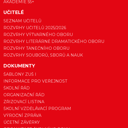
AKADEMIE 55+
UČITELÉ
SEZNAM UČITELŮ
ROZVRHY UČITELŮ 2025/2026
ROZVRHY VÝTVARNÉHO OBORU
ROZVRHY LITERÁRNĚ DRAMATICKÉHO OBORU
ROZVRHY TANEČNÍHO OBORU
ROZVRHY SOUBORŮ, SBORŮ A NAUK
DOKUMENTY
ŠABLONY ZUŠ I
INFORMACE PRO VEŘEJNOST
ŠKOLNÍ ŘÁD
ORGANIZAČNÍ ŘÁD
ZŘIZOVACÍ LISTINA
ŠKOLNÍ VZDĚLÁVACÍ PROGRAM
VÝROČNÍ ZPRÁVA
ÚČETNÍ ZÁVĚRKY