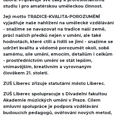
studiu i pro amatérskou uměleckou činnost.
Její motto TRADICE-KVALITA-POROZUMĚNÍ
vyjadřuje naše nahlížení na umělecké vzdělávání
- snažíme se navazovat na tradice naší země,
práci našich předků nejen v umění, ale také
hodnotách, které ctili a řídili se jimi - snažíme se
udržet kvalitu a vědomě porozumět okolí, sobě
samému, síle umění, emocím, detailům i celkům
- prostřednictvím umění se stát lepším,
vnímavějším, kreativním a vyrovnaným
člověkem 21. století.
ZUŠ Liberec zřizuje statutární město Liberec.
ZUŠ Liberec spolupracuje s Divadelní fakultou
Akademie múzických umění v Praze. Cílem
smluvní spolupráce je podpora vzdělávání
budoucích pedagogů, ověřování nových metod,