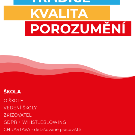
ŠKOLA
O ŠKOLE
VEDENÍ ŠKOLY
ZŘIZOVATEL
GDPR + WHISTLEBLOWING
CHRASTAVA - detašované pracoviště