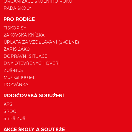
ORGANIZACE ŠKOLNÍHO ROKU
RADA ŠKOLY
PRO RODIČE
TISKOPISY
ŽÁKOVSKÁ KNÍŽKA
ÚPLATA ZA VZDĚLÁVÁNÍ (ŠKOLNÉ)
ZÁPIS ŽÁKŮ
DOPRAVNÍ SITUACE
DNY OTEVŘENÝCH DVEŘÍ
ZUŠ-BUS
Muzikál 100 let
POZVÁNKA
RODIČOVSKÁ SDRUŽENÍ
KPS
SPDO
SRPŠ ZUŠ
AKCE ŠKOLY A SOUTĚŽE