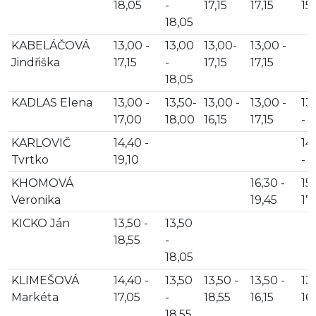
18,05
-
17,15
17,15
15
18,05
KABELÁČOVÁ
13,00 -
13,00
13,00-
13,00 -
Jindřiška
17,15
-
17,15
17,15
18,05
KADLAS Elena
13,00 -
13,50-
13,00 -
13,00 -
13
17,00
18,00
16,15
17,15
- 1
KARLOVIČ
14,40 -
14
Tvrtko
19,10
- 1
KHOMOVÁ
16,30 -
15,
Veronika
19,45
17,
KICKO Ján
13,50 -
13,50
18,55
-
18,05
KLIMEŠOVÁ
14,40 -
13,50
13,50 -
13,50 -
13,
Markéta
17,05
-
18,55
16,15
16,
18,55