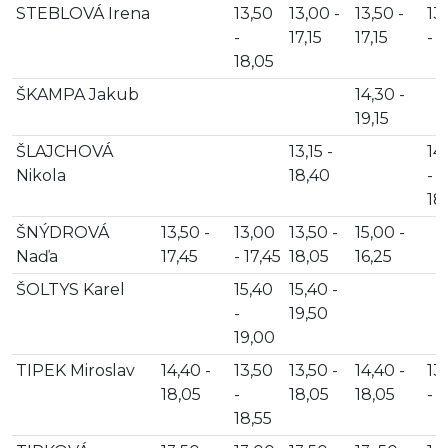
STEBLOVÁ Irena
13,50
13,00 -
13,50 -
13
-
17,15
17,15
- 1
18,05
ŠKAMPA Jakub
14,30 -
19,15
ŠLAJCHOVÁ
13,15 -
14
Nikola
18,40
-
18
ŠNÝDROVÁ
13,50 -
13,00
13,50 -
15,00 -
Naďa
17,45
- 17,45
18,05
16,25
ŠOLTYS Karel
15,40
15,40 -
-
19,50
19,00
TIPEK Miroslav
14,40 -
13,50
13,50 -
14,40 -
13
18,05
-
18,05
18,05
- 1
18,55