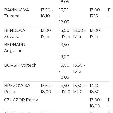
18,05
BAŘINKOVÁ
13,50 -
13,35
13,00 -
13
Zuzana
18,10
-
17,15
- 1
18,05
BENDOVÁ
13,00 -
13,00
13,00 -
13,00 -
Zuzana
17,15
- 17,15
17,15
17,15
BERNARD
13,50
Augustin
-
19,00
BORSÍK Vojtěch
13,00
13,50 -
-
16,15
18,05
BŘEZOVSKÁ
13,50 -
13,50
13,50 -
14,40 -
Petra
18,00
- 17,10
15.20
18,50
CZUCZOR Patrik
13,00 -
12
18,00
- 1