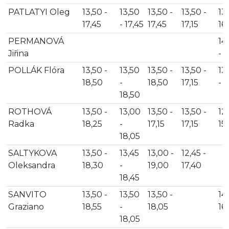
PATLATYI Oleg
13,50 -
13,50
13,50 -
13,50 -
13,
17,45
- 17,45
17,45
17,15
16
PERMANOVÁ
14
Jiřina
- 1
POLLÁK Flóra
13,50 -
13,50
13,50 -
13,50 -
13
18,50
-
18,50
17,15
- 1
18,50
ROTHOVÁ
13,50 -
13,00
13,50 -
13,50 -
12,
Radka
18,25
-
17,15
17,15
15
18,05
SALTYKOVA
13,50 -
13,45
13,00 -
12,45 -
Oleksandra
18,30
-
19,00
17,40
18,45
SANVITO
13,50 -
13,50
13,50 -
14,
Graziano
18,55
-
18,05
16
18,05