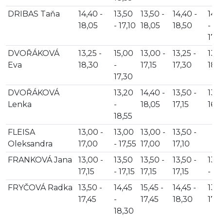
DRIBAS Taňa
14,40 -
13,50
13,50 -
14,40 -
14
18,05
- 17,10
18,05
18,50
-
17
DVOŘÁKOVÁ
13,25 -
15,00
13,00 -
13,25 -
13,
Eva
18,30
-
17,15
17,30
18
17,30
DVOŘÁKOVÁ
13,20
14,40 -
13,50 -
13,
Lenka
-
18,05
17,15
16
18,55
FLEISA
13,00 -
13,00
13,00 -
13,50 -
Oleksandra
17,00
- 17,55
17,00
17,10
FRANKOVÁ Jana
13,00 -
13,50
13,50 -
13,50 -
13
17,15
- 17,15
17,15
17,15
- 1
FRYČOVÁ Radka
13,50 -
14,45
15,45 -
14,45 -
13,
17,45
-
17,45
18,30
17
18,30