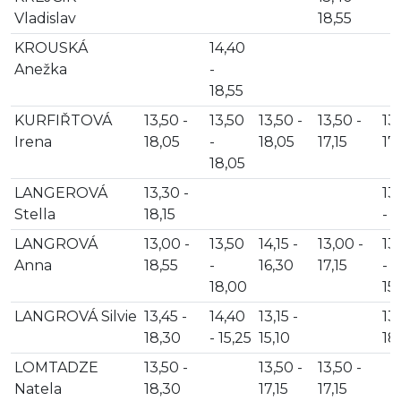
Vladislav
18,55
KROUSKÁ
14,40
Anežka
-
18,55
KURFIŘTOVÁ
13,50 -
13,50
13,50 -
13,50 -
13,
Irena
18,05
-
18,05
17,15
17,
18,05
LANGEROVÁ
13,30 -
13
Stella
18,15
- 1
LANGROVÁ
13,00 -
13,50
14,15 -
13,00 -
13
Anna
18,55
-
16,30
17,15
-
18,00
15
LANGROVÁ Silvie
13,45 -
14,40
13,15 -
13,
18,30
- 15,25
15,10
18
LOMTADZE
13,50 -
13,50 -
13,50 -
Natela
18,30
17,15
17,15