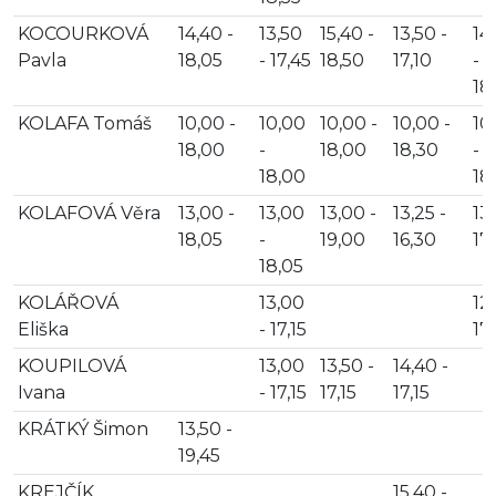
KOCOURKOVÁ
14,40 -
13,50
15,40 -
13,50 -
14
Pavla
18,05
- 17,45
18,50
17,10
-
18
KOLAFA Tomáš
10,00 -
10,00
10,00 -
10,00 -
10
18,00
-
18,00
18,30
-
18,00
18
KOLAFOVÁ Věra
13,00 -
13,00
13,00 -
13,25 -
13,
18,05
-
19,00
16,30
17,
18,05
KOLÁŘOVÁ
13,00
12,
Eliška
- 17,15
17
KOUPILOVÁ
13,00
13,50 -
14,40 -
Ivana
- 17,15
17,15
17,15
KRÁTKÝ Šimon
13,50 -
19,45
KREJČÍK
15,40 -