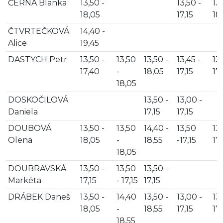
ČERNÁ Blanka
13,50 -
13,50 -
13,
18,05
17,15
18
ČTVRTEČKOVÁ
14,40 -
Alice
19,45
DASTYCH Petr
13,50 -
13,50
13,50 -
13,45 -
13,
17,40
-
18,05
17,15
17
18,05
DOSKOČILOVÁ
13,50 -
13,00 -
Daniela
17,15
17,15
DOUBOVÁ
13,50 -
13,50
14,40 -
13,50
13,
Olena
18,05
-
18,55
-17,15
17,
18,05
DOUBRAVSKÁ
13,50 -
13,50
13,50 -
Markéta
17,15
- 17,15
17,15
DRÁBEK Daneš
13,50 -
14,40
13,50 -
13,00 -
13,
18,05
-
18,55
17,15
17,
18,55