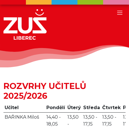
ROZVRHY UČITELŮ
2025/2026
Učitel
Pondělí
Úterý
Středa
Čtvrtek
Pá
BAŘINKA Miloš
14,40 -
13,50
13,50 -
13,50 -
13,
18,05
-
17,15
17,15
17,