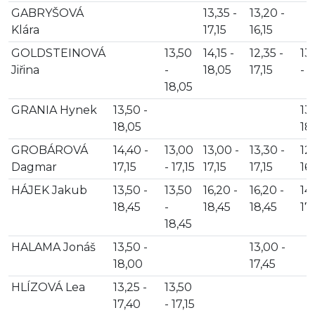
GABRYŠOVÁ
13,35 -
13,20 -
Klára
17,15
16,15
GOLDSTEINOVÁ
13,50
14,15 -
12,35 -
13
Jiřina
-
18,05
17,15
- 1
18,05
GRANIA Hynek
13,50 -
13,
18,05
18
GROBÁROVÁ
14,40 -
13,00
13,00 -
13,30 -
12,
Dagmar
17,15
- 17,15
17,15
17,15
16
HÁJEK Jakub
13,50 -
13,50
16,20 -
16,20 -
14,
18,45
-
18,45
18,45
17
18,45
HALAMA Jonáš
13,50 -
13,00 -
18,00
17,45
HLÍZOVÁ Lea
13,25 -
13,50
17,40
- 17,15