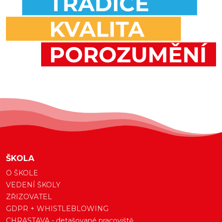
ŠKOLA
O ŠKOLE
VEDENÍ ŠKOLY
ZŘIZOVATEL
GDPR + WHISTLEBLOWING
CHRASTAVA - detašované pracoviště