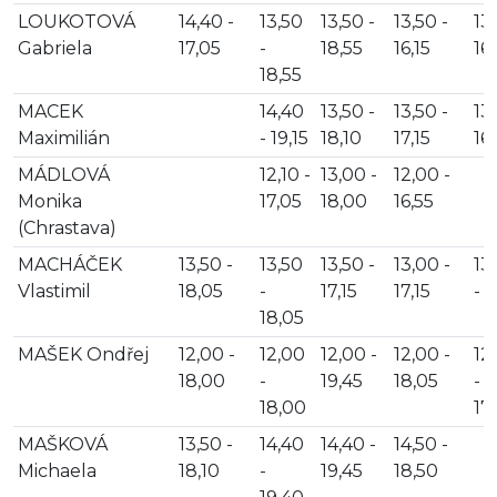
LOUKOTOVÁ
14,40 -
13,50
13,50 -
13,50 -
13,
Gabriela
17,05
-
18,55
16,15
16,
18,55
MACEK
14,40
13,50 -
13,50 -
13,
Maximilián
- 19,15
18,10
17,15
16
MÁDLOVÁ
12,10 -
13,00 -
12,00 -
Monika
17,05
18,00
16,55
(Chrastava)
MACHÁČEK
13,50 -
13,50
13,50 -
13,00 -
13
Vlastimil
18,05
-
17,15
17,15
- 1
18,05
MAŠEK Ondřej
12,00 -
12,00
12,00 -
12,00 -
12
18,00
-
19,45
18,05
-
18,00
17
MAŠKOVÁ
13,50 -
14,40
14,40 -
14,50 -
Michaela
18,10
-
19,45
18,50