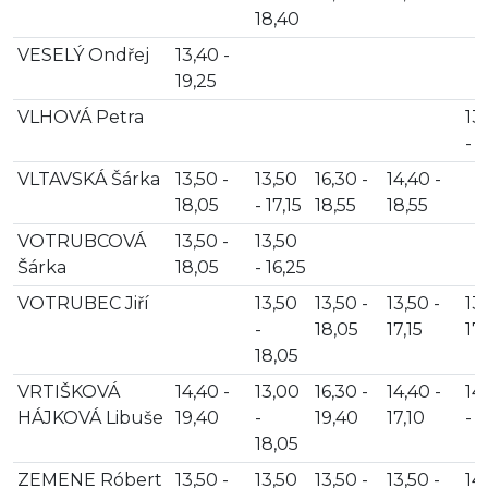
18,40
VESELÝ Ondřej
13,40 -
19,25
VLHOVÁ Petra
13
- 1
VLTAVSKÁ Šárka
13,50 -
13,50
16,30 -
14,40 -
18,05
- 17,15
18,55
18,55
VOTRUBCOVÁ
13,50 -
13,50
Šárka
18,05
- 16,25
VOTRUBEC Jiří
13,50
13,50 -
13,50 -
13,
-
18,05
17,15
17,
18,05
VRTIŠKOVÁ
14,40 -
13,00
16,30 -
14,40 -
14
HÁJKOVÁ Libuše
19,40
-
19,40
17,10
- 1
18,05
ZEMENE Róbert
13,50 -
13,50
13,50 -
13,50 -
14