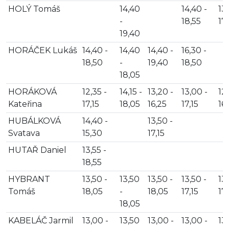
HOLÝ Tomáš
14,40
14,40 -
13,
-
18,55
17,
19,40
HORÁČEK Lukáš
14,40 -
14,40
14,40 -
16,30 -
18,50
-
19,40
18,50
18,05
HORÁKOVÁ
12,35 -
14,15 -
13,20 -
13,00 -
12,
Kateřina
17,15
18,05
16,25
17,15
16
HUBÁLKOVÁ
14,40 -
13,50 -
Svatava
15,30
17,15
HUTAŘ Daniel
13,55 -
18,55
HYBRANT
13,50 -
13,50
13,50 -
13,50 -
13,
Tomáš
18,05
-
18,05
17,15
17,
18,05
KABELÁČ Jarmil
13,00 -
13,50
13,00 -
13,00 -
13,