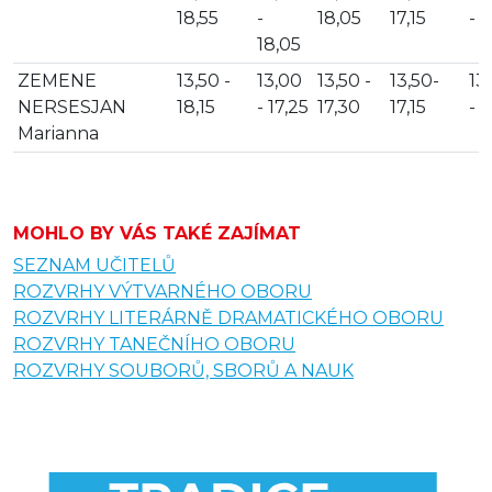
18,55
-
18,05
17,15
- 1
18,05
ZEMENE
13,50 -
13,00
13,50 -
13,50-
13
NERSESJAN
18,15
- 17,25
17,30
17,15
- 1
Marianna
MOHLO BY VÁS TAKÉ ZAJÍMAT
SEZNAM UČITELŮ
ROZVRHY VÝTVARNÉHO OBORU
ROZVRHY LITERÁRNĚ DRAMATICKÉHO OBORU
ROZVRHY TANEČNÍHO OBORU
ROZVRHY SOUBORŮ, SBORŮ A NAUK