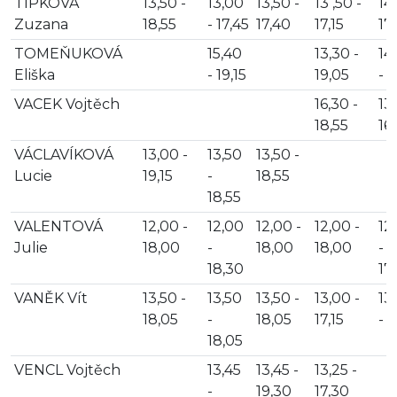
TIPKOVÁ
13,50 -
13,00
13,50 -
13 ,50 -
14,
Zuzana
18,55
- 17,45
17,40
17,15
17,
TOMEŇUKOVÁ
15,40
13,30 -
14
Eliška
- 19,15
19,05
- 1
VACEK Vojtěch
16,30 -
13,
18,55
16,
VÁCLAVÍKOVÁ
13,00 -
13,50
13,50 -
Lucie
19,15
-
18,55
18,55
VALENTOVÁ
12,00 -
12,00
12,00 -
12,00 -
12
Julie
18,00
-
18,00
18,00
-
18,30
17
VANĚK Vít
13,50 -
13,50
13,50 -
13,00 -
13
18,05
-
18,05
17,15
- 1
18,05
VENCL Vojtěch
13,45
13,45 -
13,25 -
-
19,30
17,30