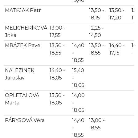
19,40
MATĚJÁK Petr
13,50 -
13,50 -
13,
18,15
17,20
17
MELICHERÍKOVÁ
13,00 -
12,25 -
Jitka
17,55
14,50
MRÁZEK Pavel
13,50 -
14,40
13,50 -
14,40 -
14
18,55
-
18,55
17,15
- 1
18,55
NALEZINEK
14,40 -
15,40
Jaroslav
18,05
-
18,05
OPLETALOVÁ
13,50 -
14,00
Marta
18,05
-
18,05
PÁRYSOVÁ Věra
14,40
13,00 -
-
18,55
18,55