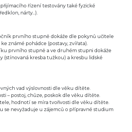
 přijímacího řízení testovány také fyzické
dklon, nárty...).
 ročník prvního stupně dokáže dle pokynů učitele
i ke známé pohádce (postavy, zvířata).
níku prvního stupně a ve druhém stupni dokáže
ky (stínovaná kresba tužkou) a kresbu lidské
evných vad výslovnosti dle věku dítěte.
i – postoj, chůze, poskok dle věku dítěte.
e, hodnotí se míra tvořivosti dle věku dítěte.
extu se nevyžaduje u zájemců o přípravné studium