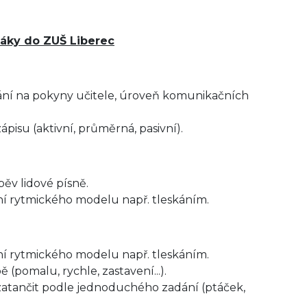
 žáky do ZUŠ Liberec
ání na pokyny učitele, úroveň komunikačních
ápisu (aktivní, průměrná, pasivní).
ěv lidové písně.
í rytmického modelu např. tleskáním.
í rytmického modelu např. tleskáním.
omalu, rychle, zastavení...).
zatančit podle jednoduchého zadání (ptáček,