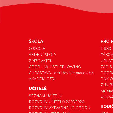
ŠKOLA
PRO 
O ŠKOLE
TISKO
VEDENÍ ŠKOLY
ŽÁKOV
ZŘIZOVATEL
ÚPLAT
GDPR + WHISTLEBLOWING
ZÁPIS
CHRASTAVA - detašované pracoviště
DOPRA
AKADEMIE 55+
DNY O
ZUŠ-B
UČITELÉ
Muzikál
SEZNAM UČITELŮ
POZV
ROZVRHY UČITELŮ 2025/2026
RODI
ROZVRHY VÝTVARNÉHO OBORU