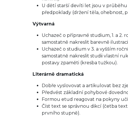
U dětí starší devíti let jsou v průběhu
předpoklady (držení těla, ohebnost, pře
Výtvarná
Uchazeč o přípravné studium, 1. a 2.
samostatně nakreslit barevně ilustrac
Uchazeč o studium v 3. a vyšším roč
samostatně nakreslit studii vlastní ru
postavy zpaměti (kresba tužkou).
Literárně dramatická
Dobře vyslovovat a artikulovat bez zj
Předvést základní pohybové dovednost
Formou etud reagovat na pokyny učitel
Číst text se správnou dikcí (četba t
prvního stupně).