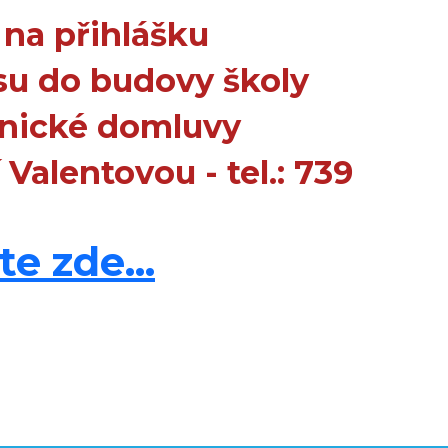
k na přihlášku
isu do budovy školy
onické domluvy
í Valentovou - tel.: 739
e zde...