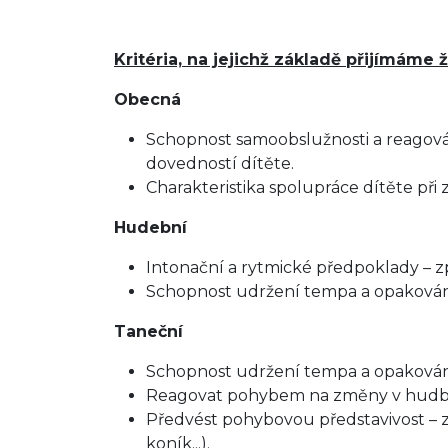
Kritéria, na jejichž základě přijímáme
Obecná
Schopnost samoobslužnosti a reagov
dovedností dítěte.
Charakteristika spolupráce dítěte při z
Hudební
Intonační a rytmické předpoklady – zp
Schopnost udržení tempa a opakován
Taneční
Schopnost udržení tempa a opakován
Reagovat pohybem na změny v hudbě (p
Předvést pohybovou představivost – 
koník...).