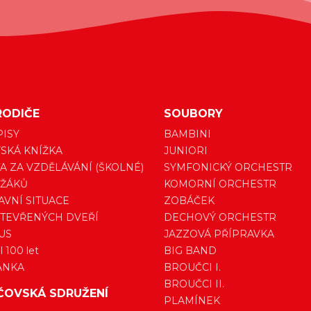
RODIČE
SOUBORY
PISY
BAMBINI
SKÁ KNÍŽKA
JUNIORI
A ZA VZDĚLÁVÁNÍ (ŠKOLNÉ)
SYMFONICKÝ ORCHESTR
 ŽÁKŮ
KOMORNÍ ORCHESTR
VNÍ SITUACE
ZOBÁČEK
TEVŘENÝCH DVEŘÍ
DECHOVÝ ORCHESTR
US
JAZZOVÁ PŘÍPRAVKA
 100 let
BIG BAND
ÁNKA
BROUČCI I.
BROUČCI II.
ČOVSKÁ SDRUŽENÍ
PLAMÍNEK