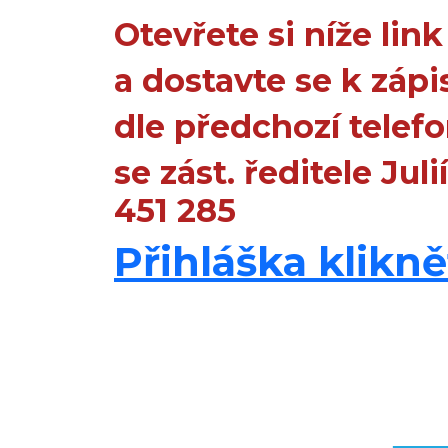
Otevřete si níže lin
a dostavte se k záp
dle předchozí telef
se zást. ředitele Juli
451 285
Přihláška kliknět