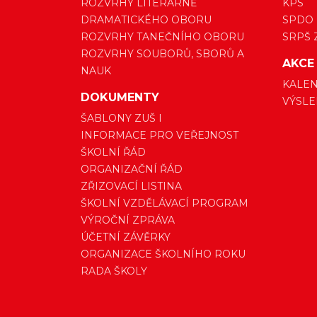
ROZVRHY LITERÁRNĚ
KPS
DRAMATICKÉHO OBORU
SPDO
ROZVRHY TANEČNÍHO OBORU
SRPŠ 
ROZVRHY SOUBORŮ, SBORŮ A
AKCE
NAUK
KALEN
DOKUMENTY
VÝSLE
ŠABLONY ZUŠ I
INFORMACE PRO VEŘEJNOST
ŠKOLNÍ ŘÁD
ORGANIZAČNÍ ŘÁD
ZŘIZOVACÍ LISTINA
ŠKOLNÍ VZDĚLÁVACÍ PROGRAM
VÝROČNÍ ZPRÁVA
ÚČETNÍ ZÁVĚRKY
ORGANIZACE ŠKOLNÍHO ROKU
RADA ŠKOLY