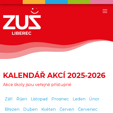
KALENDÁŘ AKCÍ 2025-2026
Akce školy jsou veřejně přístupné
Září
Říjen
Listopad
Prosinec
Leden
Únor
Březen
Duben
Květen
Červen
Červenec